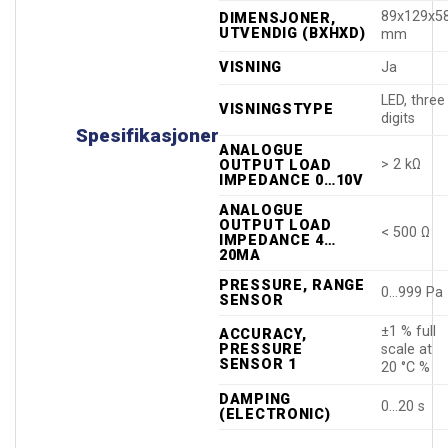
89x129x5
DIMENSJONER,
UTVENDIG (BXHXD)
mm
VISNING
Ja
LED, three
VISNINGSTYPE
digits
Spesifikasjoner
ANALOGUE
> 2 kΩ
OUTPUT LOAD
IMPEDANCE 0…10V
ANALOGUE
OUTPUT LOAD
< 500 Ω
IMPEDANCE 4…
20MA
PRESSURE, RANGE
0…999 Pa
SENSOR
±1 % full
ACCURACY,
PRESSURE
scale at
SENSOR 1
20 °C %
DAMPING
0…20 s
(ELECTRONIC)