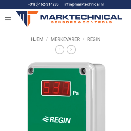
Hopp
+31(0)162-314285
info@marktechnical.nl
til
innhold
HJEM
/
MERKEVARER
/
REGIN