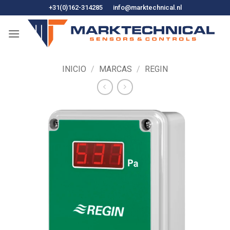
Ir
+31(0)162-314285
info@marktechnical.nl
al
contenido
INICIO
/
MARCAS
/
REGIN