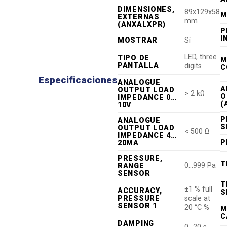
DIMENSIONES,
89x129x58
M
EXTERNAS
mm
(ANXALXPR)
P
I
MOSTRAR
Sí
LED, three
TIPO DE
M
PANTALLA
digits
C
Especificaciones
ANALOGUE
A
OUTPUT LOAD
> 2 kΩ
O
IMPEDANCE 0…
(
10V
P
ANALOGUE
S
OUTPUT LOAD
< 500 Ω
IMPEDANCE 4…
P
20MA
PRESSURE,
T
0…999 Pa
RANGE
SENSOR
T
±1 % full
ACCURACY,
S
PRESSURE
scale at
SENSOR 1
20 °C %
M
C
DAMPING