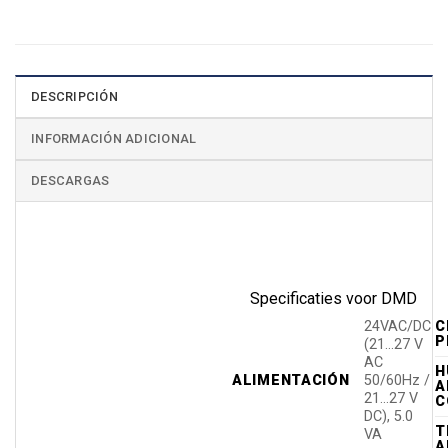
DESCRIPCIÓN
INFORMACIÓN ADICIONAL
DESCARGAS
Specificaties voor DMD
C
24VAC/DC
P
(21…27 V
AC
H
ALIMENTACIÓN
50/60Hz /
A
21…27 V
C
DC), 5.0
T
VA
A