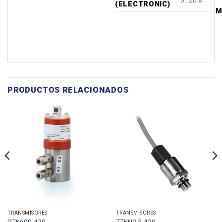
0…20 s
(ELECTRONIC)
M
PRODUCTOS RELACIONADOS
TRANSMISORES
TRANSMISORES
DTK600-420
TTKN2.5-420