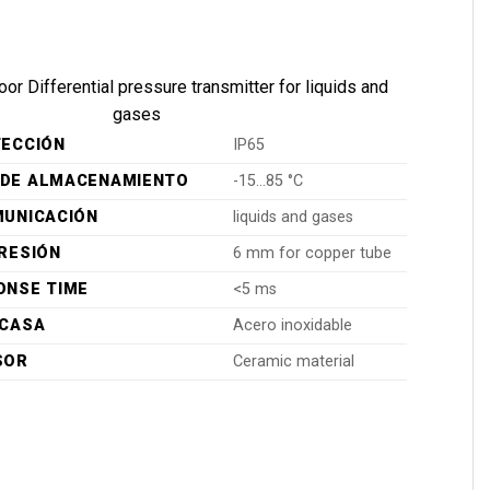
oor Differential pressure transmitter for liquids and
gases
TECCIÓN
IP65
DE ALMACENAMIENTO
-15…85 °C
MUNICACIÓN
liquids and gases
RESIÓN
6 mm for copper tube
ONSE TIME
<5 ms
RCASA
Acero inoxidable
SOR
Ceramic material