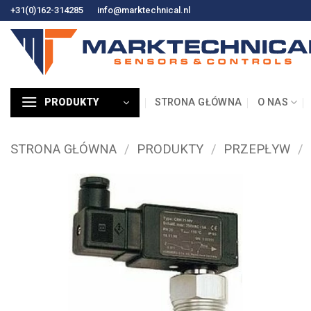
Przejdź
+31(0)162-314285
info@marktechnical.nl
do
treści
STRONA GŁÓWNA
O NAS
PRODUKTY
STRONA GŁÓWNA
/
PRODUKTY
/
PRZEPŁYW
/