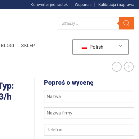
Konwerter jednostek
Wsparcie
Kalibracja i naprawa
Wyszukiwarka
produktów
BLOGI
SKLEP
Polish
Poproś o wycenę
Typ:
Imię
m3/h
i
nazwisko
Nazwa
*
firmy
*
Telefon
*