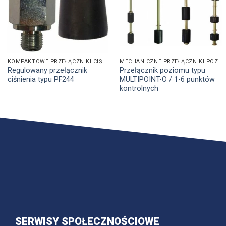
KOMPAKTOWE PRZEŁĄCZNIKI CIŚNIENIA
MECHANICZNE PRZEŁĄCZNIKI POZIOMU
Regulowany przełącznik
Przełącznik poziomu typu
ciśnienia typu PF244
MULTIPOINT-O / 1-6 punktów
kontrolnych
SERWISY SPOŁECZNOŚCIOWE