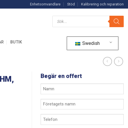
Enhetsomvandlare
Stöd
Kalibrering och reparation
Produktsökning
AR
BUTIK
Swedish
Begär en offert
-HM,
Ditt
namn
*
Företagets
namn
*
Telefon
*