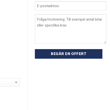
E-
postadress
*
Fråga/förklaring