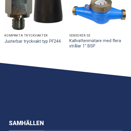
KOMPAKTA TRYCKVAKTER
SENSORER.SE
Kallvattenmätare med flera
Justerbar tryckvakt typ PF244
strålar 1″ BSP
SAMHÄLLEN