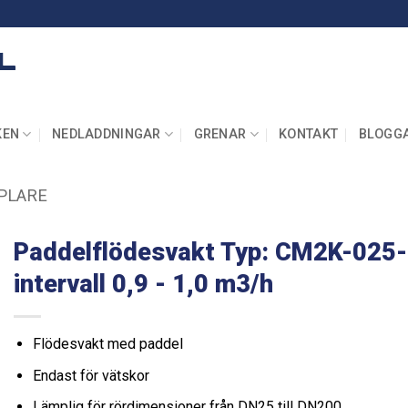
KEN
NEDLADDNINGAR
GRENAR
KONTAKT
BLOGG
PLARE
Paddelflödesvakt Typ: CM2K-025
intervall 0,9 - 1,0 m3/h
Flödesvakt med paddel
Endast för vätskor
Lämplig för rördimensioner från DN25 till DN200