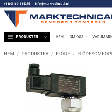
Hoppa
+31(0)162-314285
info@marktechnical.nl
till
innehåll
HEM
OM OSS
VARUMÄR
PRODUKTER
HEM
/
PRODUKTER
/
FLÖDE
/
FLÖDESOMKOP