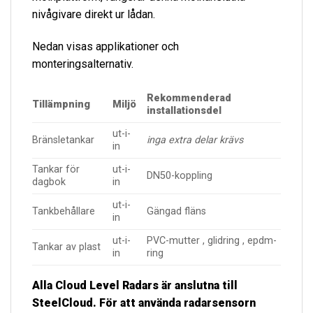
nivågivare direkt ur lådan.
Nedan visas applikationer och
monteringsalternativ.
Rekommenderad
Tillämpning
Miljö
installationsdel
ut-i-
Bränsletankar
inga extra delar krävs
in
Tankar för
ut-i-
DN50-koppling
dagbok
in
ut-i-
Tankbehållare
Gängad fläns
in
ut-i-
PVC-mutter , glidring , epdm-
Tankar av plast
in
ring
Alla Cloud Level Radars är anslutna till
SteelCloud. För att använda radarsensorn