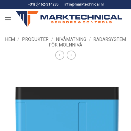
Hoppa
+31(0)162-314285
info@marktechnical.nl
till
innehåll
HEM
/
PRODUKTER
/
NIVÅMÄTNING
/
RADARSYSTEM
FÖR MOLNNIVÅ