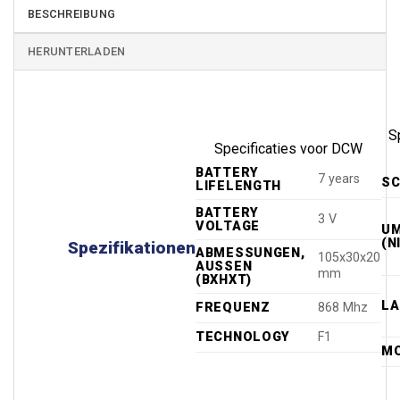
BESCHREIBUNG
HERUNTERLADEN
S
Specificaties voor DCW
BATTERY
7 years
SC
LIFELENGTH
BATTERY
3 V
VOLTAGE
UM
(N
Spezifikationen
ABMESSUNGEN,
105x30x20
AUSSEN (
mm
BXHXT)
L
FREQUENZ
868 Mhz
TECHNOLOGY
F1
M