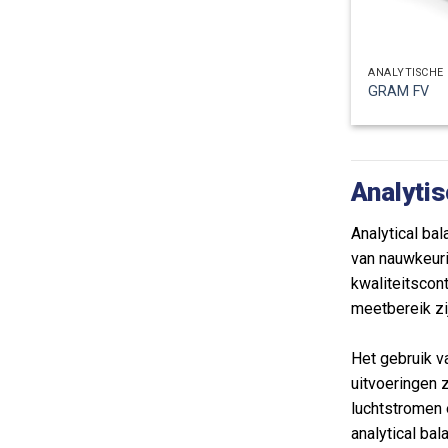
ANALYTISCHE
GRAM FV
Analyti
Analytical ba
van nauwkeuri
kwaliteitscon
meetbereik zi
Het gebruik v
uitvoeringen 
luchtstromen 
analytical b