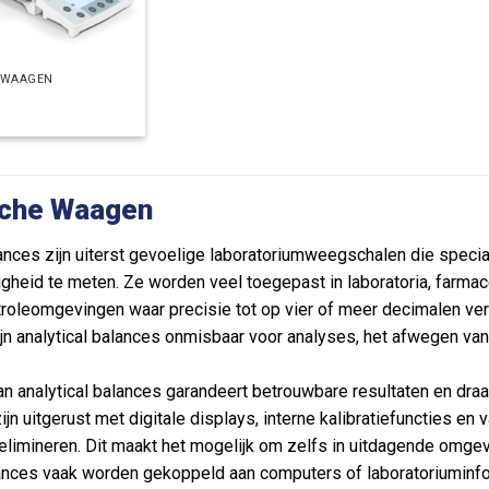
 WAAGEN
sche Waagen
lances zijn uiterst gevoelige laboratoriumweegschalen die speci
gheid te meten. Ze worden veel toegepast in laboratoria, farmac
troleomgevingen waar precisie tot op vier of meer decimalen ve
jn analytical balances onmisbaar voor analyses, het afwegen va
an analytical balances garandeert betrouwbare resultaten en draa
zijn uitgerust met digitale displays, interne kalibratiefuncties
elimineren. Dit maakt het mogelijk om zelfs in uitdagende omge
alances vaak worden gekoppeld aan computers of laboratoriumi