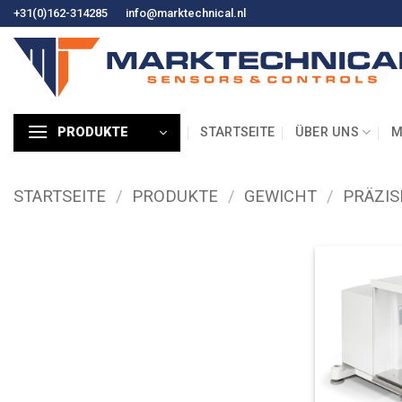
Zum
+31(0)162-314285
info@marktechnical.nl
Inhalt
springen
STARTSEITE
ÜBER UNS
M
PRODUKTE
STARTSEITE
/
PRODUKTE
/
GEWICHT
/
PRÄZIS