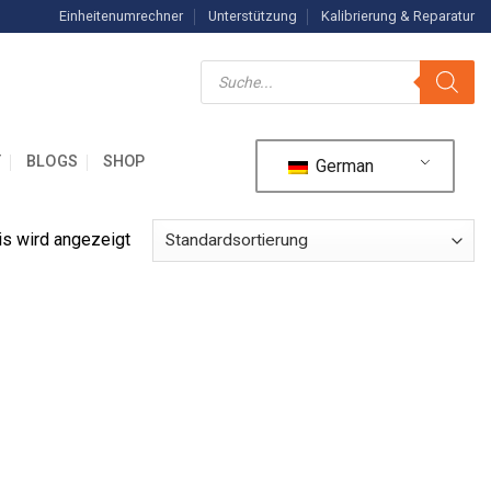
Einheitenumrechner
Unterstützung
Kalibrierung & Reparatur
Suche
nach
Produkten
T
BLOGS
SHOP
German
is wird angezeigt