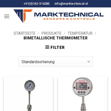
Zum
+31(0)162-314285
info@marktechnical.nl
Inhalt
springen
STARTSEITE
/
PRODUKTE
/
TEMPERATUR
/
BIMETALLISCHE THERMOMETER
FILTER