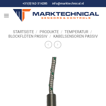
Zum
+31(0)162-314285
info@marktechnical.nl
Inhalt
springen
STARTSEITE
/
PRODUKTE
/
TEMPERATUR
/
BLOCKFLÖTEN PASSIV
/
KABELSENSOREN PASSIV