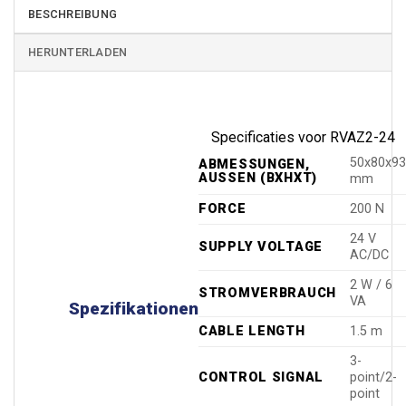
BESCHREIBUNG
HERUNTERLADEN
Specificaties voor RVAZ2-24
50x80x9
ABMESSUNGEN,
AUSSEN (BXHXT)
mm
FORCE
200 N
24 V
SUPPLY VOLTAGE
AC/DC
2 W / 6
STROMVERBRAUCH
VA
Spezifikationen
CABLE LENGTH
1.5 m
3-
CONTROL SIGNAL
point/2-
point