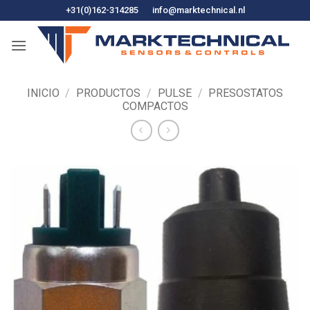
Ir
+31(0)162-314285
info@marktechnical.nl
al
contenido
INICIO
/
PRODUCTOS
/
PULSE
/
PRESOSTATOS
COMPACTOS