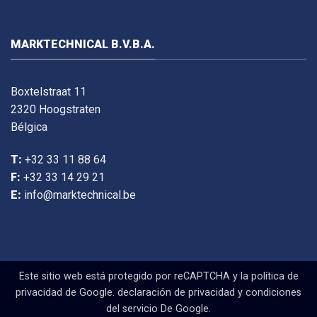
MARKTECHNICAL B.V.B.A.
Boxtelstraat 11
2320 Hoogstraten
Bélgica
T:
+32 33 11 88 64
F:
+32 33 14 29 21
E:
info@marktechnical.be
Este sitio web está protegido por reCAPTCHA y la política de
privacidad de Google.
declaración de privacidad
y
condiciones
del servicio
De Google.