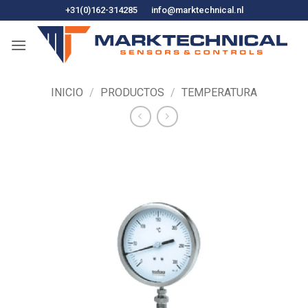
Ir
+31(0)162-314285
info@marktechnical.nl
al
contenido
INICIO
/
PRODUCTOS
/
TEMPERATURA