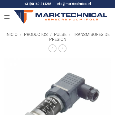
Ir
+31(0)162-314285
info@marktechnical.nl
al
contenido
INICIO
/
PRODUCTOS
/
PULSE
/
TRANSMISORES DE
PRESIÓN