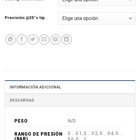
Precisión @25°c típ.
INFORMACIÓN ADICIONAL
DESCARGAS
PESO
N/D
0 … 0.1, 0 … 0.2, 0 … 0.4, 0 …
RANGO DE PRESIÓN
(BAR)
0.6, 0 … 1