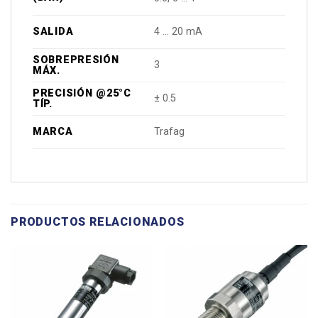
SALIDA
4 ... 20 mA
SOBREPRESIÓN
3
MÁX.
PRECISIÓN @25°C
± 0.5
TÍP.
MARCA
Trafag
PRODUCTOS RELACIONADOS