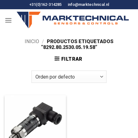
Ir
+31(0)162-314285
info@marktechnical.nl
al
contenido
INICIO
/
PRODUCTOS ETIQUETADOS
“8292.80.2530.05.19.58”
FILTRAR