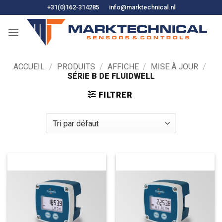
Skip
+31(0)162-314285
info@marktechnical.nl
to
content
ACCUEIL
/
PRODUITS
/
AFFICHE
/
MISE À JOUR
/
SÉRIE B DE FLUIDWELL
FILTRER