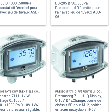
06 D 1000...5000Pa
DS-205 B 50...500Pa
sostat différentiel pour
Pressostat différentiel pour
r avec jeu de tuyaux ASD-
l'air avec jeu de tuyaux ASD-
06
PRESSOSTATS DIFFÉRENTIELS CÔTÉ AIR
PRESSOSTATS DIFFÉRENTIELS CÔTÉ AIR
masreg 7111-U / W
Premasreg 7111-U Q Display,
chage 0...1000 /
0-10V & 1xChange, borne de
0...+1000 Pa 0-10V, 1xW
châssis 5P pour M12, boîtier
eur de pression réglable,
en acier inoxydable, IP67