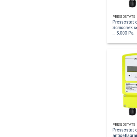
Pressostat d
Schischek sé
... 5.000 Pa
Pressostat d
antidéflagra