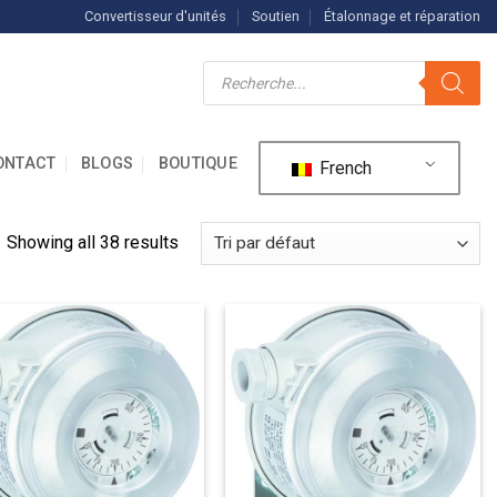
Convertisseur d'unités
Soutien
Étalonnage et réparation
Recherche
de
produits
ONTACT
BLOGS
BOUTIQUE
French
Showing all 38 results