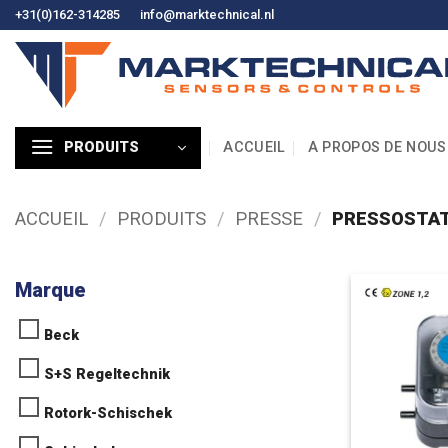
Skip
+31(0)162-314285
info@marktechnical.nl
to
content
ACCUEIL
A PROPOS DE NOUS
PRODUITS
ACCUEIL
/
PRODUITS
/
PRESSE
/
PRESSOSTATS
Marque
Beck
S+S Regeltechnik
Rotork-Schischek