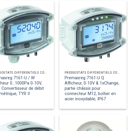
PRESSOSTATS DIFFÉRENTIELS CÔTÉ AIR
PRESSOSTATS DIFFÉRENTIELS CÔTÉ AIR
masreg 7161-U / W
Premasreg 7161-U Q
cheur 0...1000Pa 0-10V,
Afficheur, 0-10V & 1xChange,
 Convertisseur de débit
partie châssis pour
métrique, TYR II
connecteur M12, boîtier en
acier inoxydable, IP67