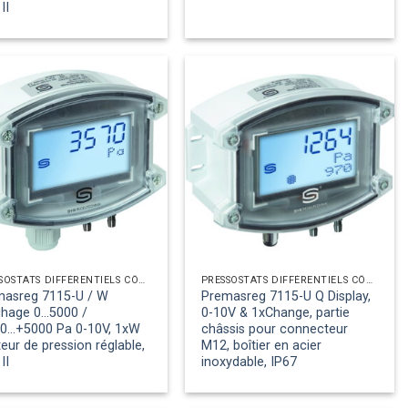
II
PRESSOSTATS DIFFÉRENTIELS CÔTÉ AIR
PRESSOSTATS DIFFÉRENTIELS CÔTÉ AIR
masreg 7115-U / W
Premasreg 7115-U Q Display,
chage 0...5000 /
0-10V & 1xChange, partie
0...+5000 Pa 0-10V, 1xW
châssis pour connecteur
eur de pression réglable,
M12, boîtier en acier
II
inoxydable, IP67