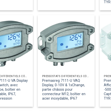
TYR 
PRESSOSTATS DIFFÉRENTIELS CÔTÉ AIR
PRESSOSTATS DIFFÉRENTIELS CÔTÉ AIR
111-U VA Display
Premasreg 7111-U VAQ
Pre
witch, avec
Display, 0-10V & 1xChange,
Affi
e, boîtier en
partie châssis pour
-500
able, IP67,
connecteur M12, boîtier en
Capt
pression
acier inoxydable, IP67
TYR 