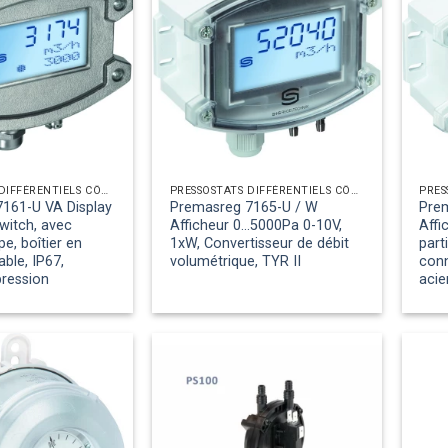
PRESSOSTATS DIFFÉRENTIELS CÔTÉ AIR
PRESSOSTATS DIFFÉRENTIELS CÔTÉ AIR
161-U VA Display
Premasreg 7165-U / W
Pre
witch, avec
Afficheur 0...5000Pa 0-10V,
Affi
e, boîtier en
1xW, Convertisseur de débit
part
able, IP67,
volumétrique, TYR II
conn
pression
acie