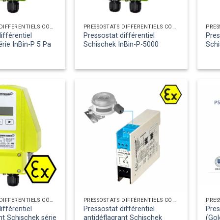
PRESSOSTATS DIFFÉRENTIELS CÔTÉ AIR
PRESSOSTATS DIFFÉRENTIELS CÔTÉ AIR
ifférentiel
Pressostat différentiel
Pres
rie InBin-P 5 Pa
Schischek InBin-P-5000
Schi
PRESSOSTATS DIFFÉRENTIELS CÔTÉ AIR
PRESSOSTATS DIFFÉRENTIELS CÔTÉ AIR
ifférentiel
Pressostat différentiel
Pres
nt Schischek série
antidéflagrant Schischek
(Gol