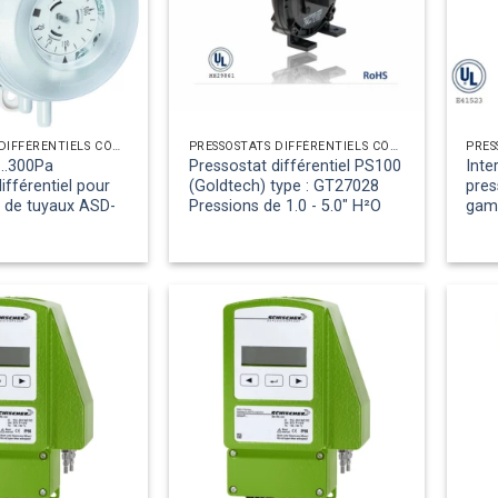
PRESSOSTATS DIFFÉRENTIELS CÔTÉ AIR
PRESSOSTATS DIFFÉRENTIELS CÔTÉ AIR
...300Pa
Pressostat différentiel PS100
Inte
ifférentiel pour
(Goldtech) type : GT27028
pres
eu de tuyaux ASD-
Pressions de 1.0 - 5.0″ H²O
gamm