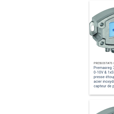
Premasreg 7
0-10V & 1xS
presse-étoup
acier inoxyd
capteur de 