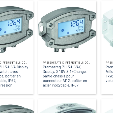
PRESSOSTATS DIFFÉRENTIELS CÔTÉ AIR
PRESSOSTATS DIFFÉRENTIELS CÔTÉ AIR
115-U VA Display
Premasreg 7115-U VAQ
Pre
witch, avec
Display, 0-10V & 1xChange,
Affi
e, boîtier en
partie châssis pour
1xW,
able, IP67,
connecteur M12, boîtier en
volu
pression
acier inoxydable, IP67