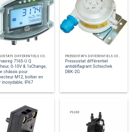
PRESSOSTATS DIFFÉRENTIELS CÔTÉ AIR
PRESSOSTATS DIFFÉRENTIELS CÔTÉ AIR
masreg 7165-U Q
Pressostat différentiel
cheur, 0-10V & 1xChange,
antidéflagrant Schischek
ie châssis pour
DBK-2G
ecteur M12, boîtier en
r inoxydable, IP67