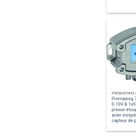
Premasreg 7
0-10V & 1xS
presse-étoup
acier inoxyd
capteur de 