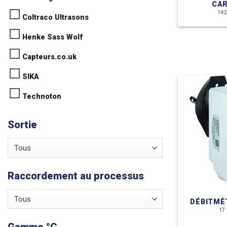
CA
142
Coltraco Ultrasons
Henke Sass Wolf
Capteurs.co.uk
SIKA
Technoton
Sortie
Tous
Raccordement au processus
Tous
DÉBITMÈ
17
Gamme °C