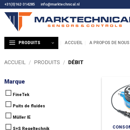
Skip
+31(0)162-314285
info@marktechnical.nl
to
content
ACCUEIL
A PROPOS DE NOUS
PRODUITS
ACCUEIL
/
PRODUITS
/
DÉBIT
Marque
FineTek
Puits de fluides
Müller IE
CONSO
S+S Regeltechnik