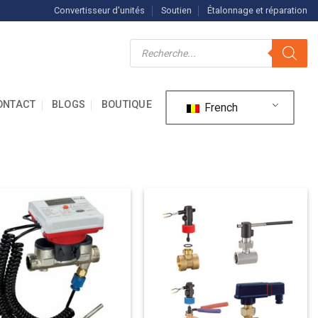
Convertisseur d'unités
Soutien
Étalonnage et réparation
Recherche
de
produits
ONTACT
BLOGS
BOUTIQUE
French