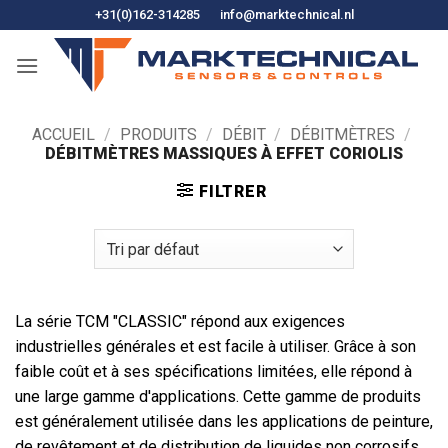
Skip
+31(0)162-314285
info@marktechnical.nl
to
content
ACCUEIL
/
PRODUITS
/
DÉBIT
/
DÉBITMÈTRES
/
DÉBITMÈTRES MASSIQUES À EFFET CORIOLIS
FILTRER
La série TCM "CLASSIC" répond aux exigences
industrielles générales et est facile à utiliser. Grâce à son
faible coût et à ses spécifications limitées, elle répond à
une large gamme d'applications. Cette gamme de produits
est généralement utilisée dans les applications de peinture,
de revêtement et de distribution de liquides non corrosifs