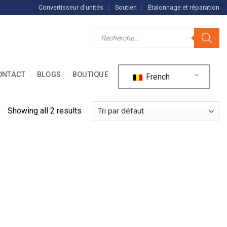
Convertisseur d'unités
Soutien
Étalonnage et réparation
Recherche
de
produits
ONTACT
BLOGS
BOUTIQUE
French
Showing all 2 results