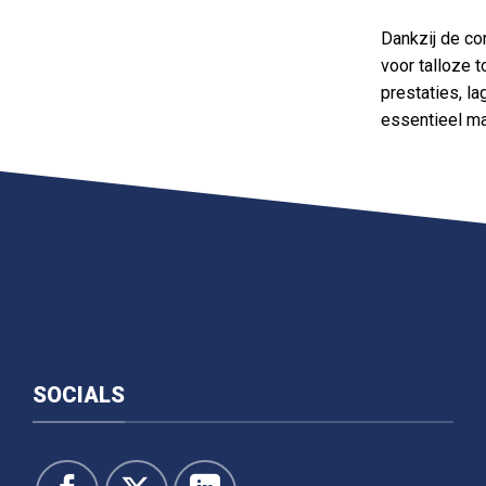
Dankzij de co
voor talloze 
prestaties, l
essentieel ma
SOCIALS