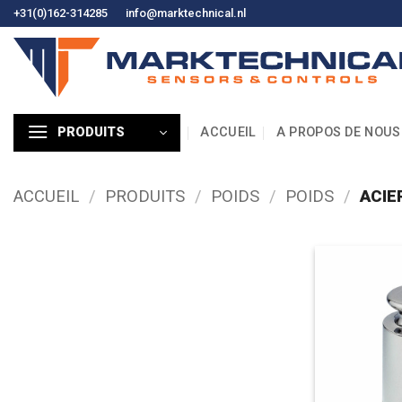
Skip
+31(0)162-314285
info@marktechnical.nl
to
content
ACCUEIL
A PROPOS DE NOUS
PRODUITS
ACCUEIL
/
PRODUITS
/
POIDS
/
POIDS
/
ACIE