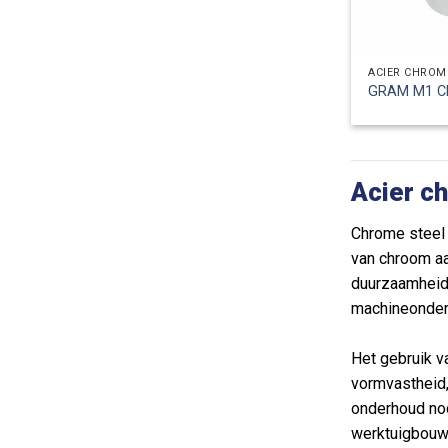
ACIER CHROM
GRAM M1 C
Acier c
Chrome steel 
van chroom aa
duurzaamheid 
machineonderd
Het gebruik v
vormvastheid,
onderhoud nod
werktuigbouwk