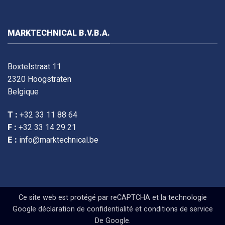
MARKTECHNICAL B.V.B.A.
Boxtelstraat 11
2320 Hoogstraten
Belgique
T :
+32 33 11 88 64
F :
+32 33 14 29 21
E :
info@marktechnical.be
Ce site web est protégé par reCAPTCHA et la technologie
Google
déclaration de confidentialité
et
conditions de service
De Google.