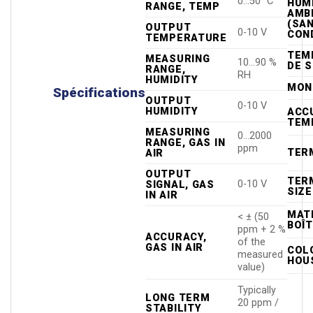
0…50 °C
HUM
RANGE, TEMP
AMB
(SA
OUTPUT
0-10 V
CON
TEMPERATURE
TEM
MEASURING
10…90 %
DE 
RANGE,
RH
HUMIDITY
MON
Spécifications
OUTPUT
0-10 V
HUMIDITY
ACC
TEM
MEASURING
0…2000
RANGE, GAS IN
ppm
TER
AIR
OUTPUT
TER
0-10 V
SIGNAL, GAS
SIZE
IN AIR
MAT
< ± (50
BOÎT
ppm + 2 %
ACCURACY,
of the
GAS IN AIR
COL
measured
HOU
value)
Typically
LONG TERM
20 ppm /
STABILITY