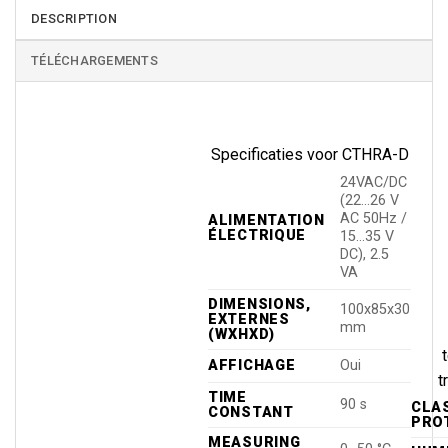
DESCRIPTION
TÉLÉCHARGEMENTS
Specificaties voor CTHRA-D
24VAC/DC
(22…26 V
AC 50Hz /
ALIMENTATION
ÉLECTRIQUE
15…35 V
DC), 2.5
VA
DIMENSIONS,
100x85x30
EXTERNES
mm
(WXHXD)
AFFICHAGE
Oui
t
TIME
90 s
CLA
CONSTANT
PRO
MEASURING