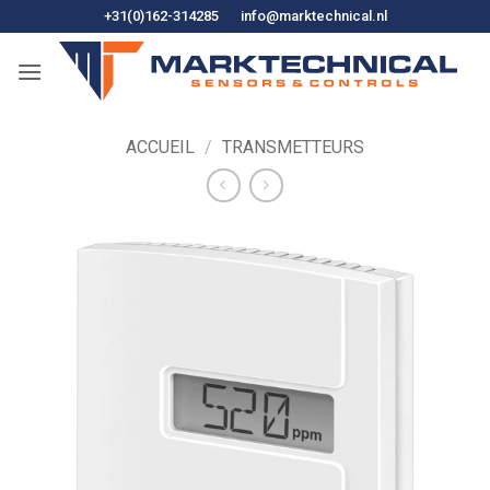
Skip
+31(0)162-314285
info@marktechnical.nl
to
content
ACCUEIL
/
TRANSMETTEURS