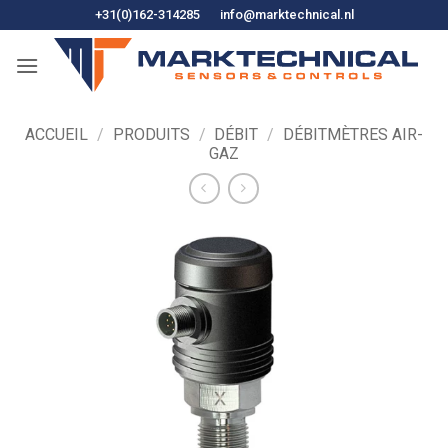
Skip
+31(0)162-314285
info@marktechnical.nl
to
content
ACCUEIL
/
PRODUITS
/
DÉBIT
/
DÉBITMÈTRES AIR-
GAZ