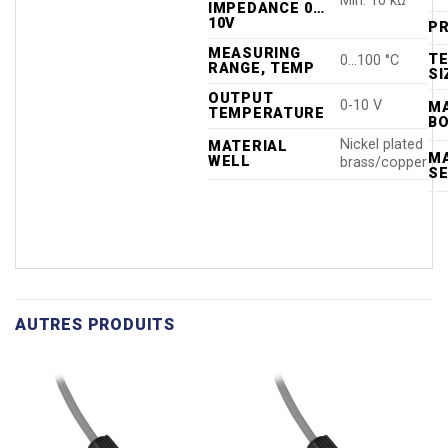
Min. 10 kΩ
IMPEDANCE 0…
10V
P
MEASURING
TE
0…100 °C
RANGE, TEMP
SI
OUTPUT
0-10 V
MA
TEMPERATURE
BO
Nickel plated
MATERIAL
MA
WELL
brass/copper
S
AUTRES PRODUITS