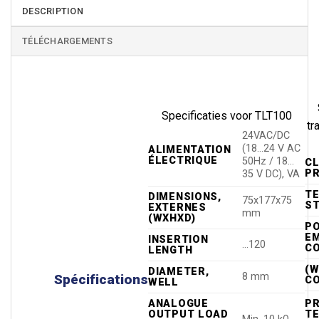
DESCRIPTION
TÉLÉCHARGEMENTS
Specificaties voor TLT100
tr
24VAC/DC
(18…24 V AC
ALIMENTATION
ÉLECTRIQUE
50Hz / 18…
CL
P
35 V DC), VA
T
DIMENSIONS,
75x177x75
S
EXTERNES
mm
(WXHXD)
PO
E
INSERTION
…120
C
LENGTH
(W
DIAMETER,
8 mm
Spécifications
C
WELL
PR
ANALOGUE
T
OUTPUT LOAD