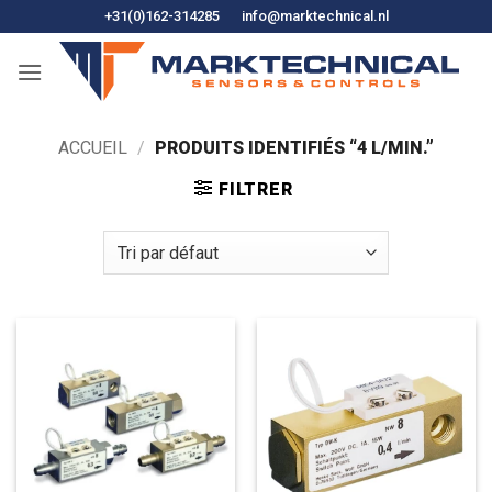
Skip
+31(0)162-314285
info@marktechnical.nl
to
content
ACCUEIL
/
PRODUITS IDENTIFIÉS “4 L/MIN.”
FILTRER