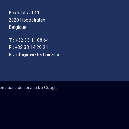
Boxtelstraat 11
2320 Hoogstraten
Belgique
T :
+32 33 11 88 64
F :
+32 33 14 29 21
E :
info@marktechnical.be
onditions de service
De Google.