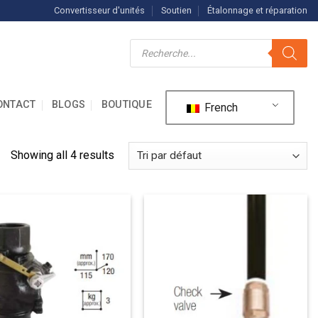
Convertisseur d'unités
Soutien
Étalonnage et réparation
Recherche
de
produits
ONTACT
BLOGS
BOUTIQUE
French
Showing all 4 results