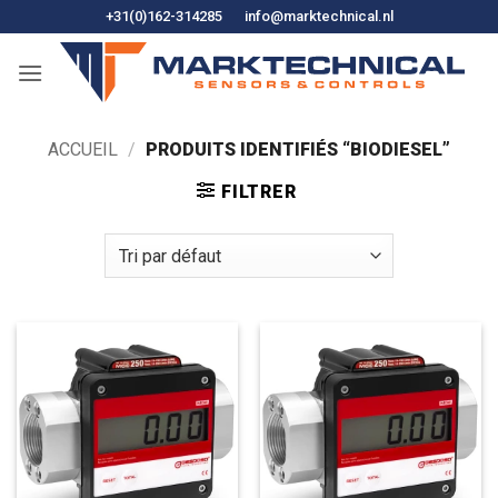
Skip
+31(0)162-314285
info@marktechnical.nl
to
content
ACCUEIL
/
PRODUITS IDENTIFIÉS “BIODIESEL”
FILTRER