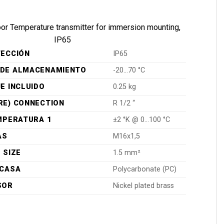
oor Temperature transmitter for immersion mounting,
IP65
TECCIÓN
IP65
DE ALMACENAMIENTO
-20...70 °C
E INCLUIDO
0.25 kg
RE) CONNECTION
R 1/2 “
MPERATURA 1
±2 °K @ 0…100 °C
AS
M16x1,5
 SIZE
1.5 mm²
RCASA
Polycarbonate (PC)
SOR
Nickel plated brass