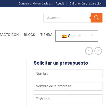
Conversor de unidades
Ayuda
Calibración y reparación
Búsqueda
de
productos
TACTO CON
BLOGS
TIENDA
Spanish
Solicitar un presupuesto
Su
nombre
*
Nombre
de
la
Teléfono
empresa
*