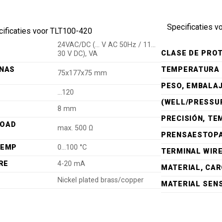
Specificaties v
ificaties voor TLT100-420
24VAC/DC (… V AC 50Hz / 11…
CLASE DE PRO
30 V DC), VA
RNAS
TEMPERATURA 
75x177x75 mm
PESO, EMBALAJ
…120
(WELL/PRESSU
8 mm
PRECISIÓN, TE
LOAD
max. 500 Ω
PRENSAESTOP
TEMP
0…100 °C
TERMINAL WIRE
RE
4-20 mA
MATERIAL, CA
Nickel plated brass/copper
MATERIAL SEN