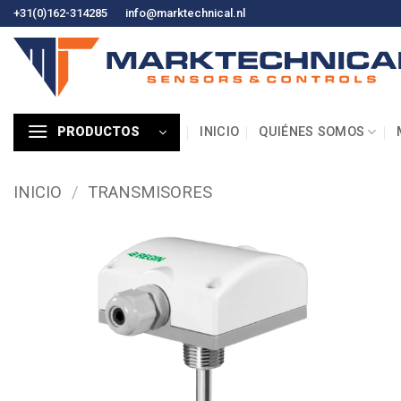
Ir
+31(0)162-314285
info@marktechnical.nl
al
contenido
INICIO
QUIÉNES SOMOS
PRODUCTOS
INICIO
/
TRANSMISORES