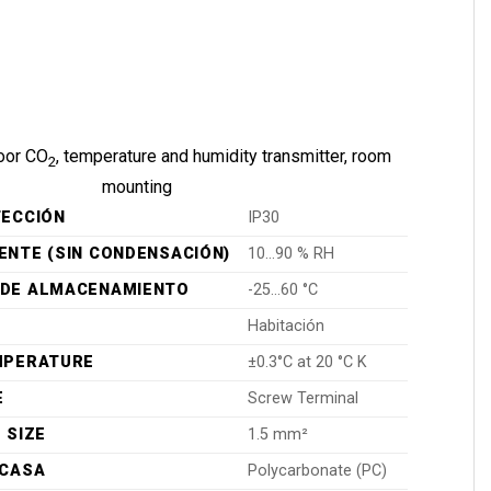
voor CO
, temperature and humidity transmitter, room
2
mounting
TECCIÓN
IP30
ENTE (SIN CONDENSACIÓN)
10…90 % RH
DE ALMACENAMIENTO
-25…60 °C
Habitación
MPERATURE
±0.3°C at 20 °C K
E
Screw Terminal
 SIZE
1.5 mm²
RCASA
Polycarbonate (PC)