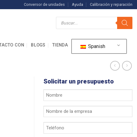
Conversor de unidades
Ayuda
Calibración y reparación
Búsqueda
de
productos
TACTO CON
BLOGS
TIENDA
Spanish
Solicitar un presupuesto
Su
nombre
*
Nombre
de
la
Teléfono
empresa
*