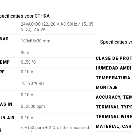
pecificaties voor CTHRA
24VAC/DC (22…26 V AC 50Hz / 15…35
V DC), 2.5 VA
RNAS
100x85x30 mm
Specificaties 
90 s
CLASE DE PRO
TEMP
0…50 °C
HUMEDAD AMBI
RE
0-10 V
TEMPERATURA 
10…90 % RH
MONTAJE
0-10 V
ACCURACY, TE
AS IN
0…2000 ppm
TERMINAL TYP
TERMINAL WIRE
IN AIR
0-10 V
MATERIAL, CA
< ± (50 ppm + 2 % of the measured
R