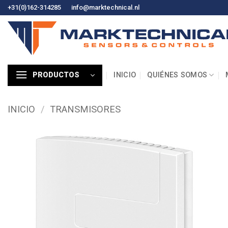
Ir
+31(0)162-314285
info@marktechnical.nl
al
contenido
INICIO
QUIÉNES SOMOS
PRODUCTOS
INICIO
/
TRANSMISORES