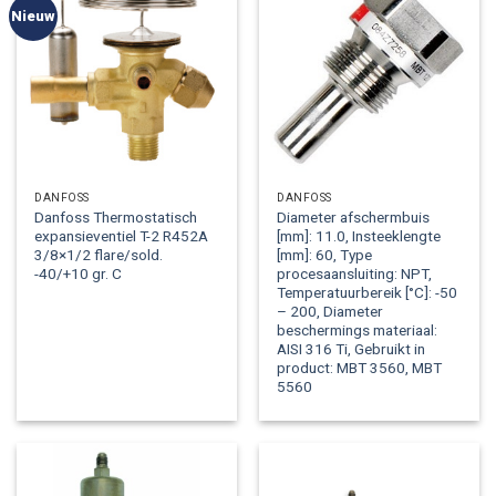
Nieuw
DANFOSS
DANFOSS
Danfoss Thermostatisch
Diameter afschermbuis
expansieventiel T-2 R452A
[mm]: 11.0, Insteeklengte
3/8×1/2 flare/sold.
[mm]: 60, Type
-40/+10 gr. C
procesaansluiting: NPT,
Temperatuurbereik [°C]: -50
– 200, Diameter
beschermings materiaal:
AISI 316 Ti, Gebruikt in
product: MBT 3560, MBT
5560