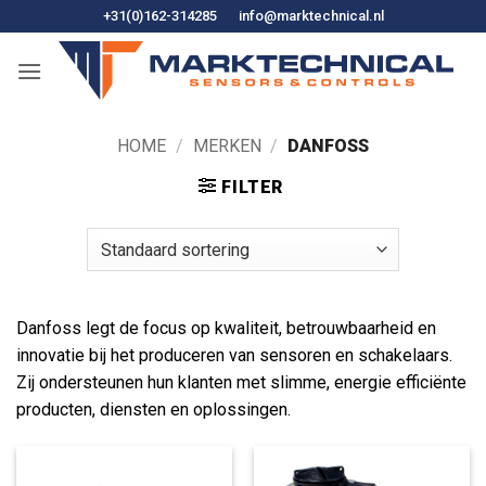
Ga
+31(0)162-314285
info@marktechnical.nl
naar
de
inhoud
HOME
/
MERKEN
/
DANFOSS
FILTER
Danfoss legt de focus op kwaliteit, betrouwbaarheid en
innovatie bij het produceren van sensoren en schakelaars.
Zij ondersteunen hun klanten met slimme, energie efficiënte
producten, diensten en oplossingen.