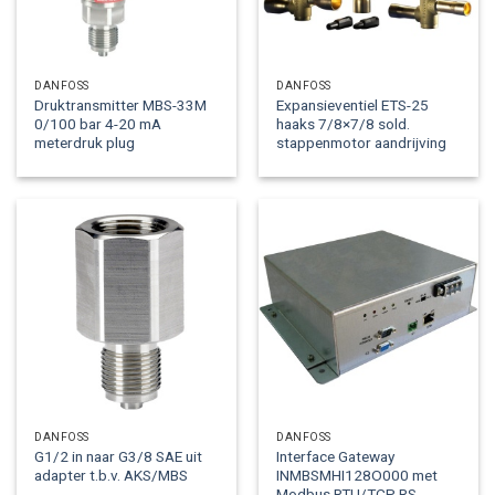
DANFOSS
DANFOSS
Druktransmitter MBS-33M
Expansieventiel ETS-25
0/100 bar 4-20 mA
haaks 7/8×7/8 sold.
meterdruk plug
stappenmotor aandrijving
DANFOSS
DANFOSS
G1/2 in naar G3/8 SAE uit
Interface Gateway
adapter t.b.v. AKS/MBS
INMBSMHI128O000 met
Modbus RTU/TCP RS-