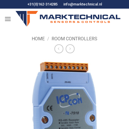
Ga
+31(0)162-314285
info@marktechnical.nl
naar
de
inhoud
HOME
/
ROOM CONTROLLERS