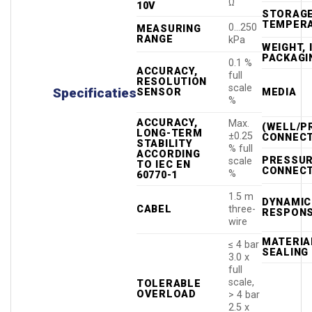
Ω
10V
STORAG
TEMPER
0…250
MEASURING
RANGE
kPa
WEIGHT, 
PACKAGI
0.1 %
ACCURACY,
full
RESOLUTION
scale
Specificaties
SENSOR
MEDIA
%
ACCURACY,
Max.
(WELL/P
LONG-TERM
±0.25
CONNECT
STABILITY
% full
ACCORDING
PRESSU
scale
TO IEC EN
CONNECT
%
60770-1
1.5 m
DYNAMIC
CABEL
three-
RESPONS
wire
MATERIA
≤ 4 bar
SEALING
3.0 x
full
scale,
TOLERABLE
OVERLOAD
> 4 bar
2.5 x