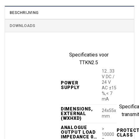
BESCHRIJVING
DOWNLOADS
Specificaties voor
TTKN2.5
12…33
V DC /
24 V
POWER
SUPPLY
AC ±15
%,< 7
mA
Specific
DIMENSIONS,
24x55x
EXTERNAL
transmit
mm
(WXHXD)
ANALOGUE
>
PROTECT
OUTPUT LOAD
10000
CLASS
IMPEDANCE 0…