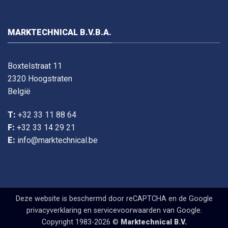
MARKTECHNICAL B.V.B.A.
Boxtelstraat 11
2320 Hoogstraten
België
T:
+32 33 11 88 64
F:
+32 33 14 29 21
E:
info@marktechnical.be
Deze website is beschermd door reCAPTCHA en de Google
privacyverklaring
en
servicevoorwaarden
van Google.
Copyright 1983-2026 ©
Marktechnical B.V.