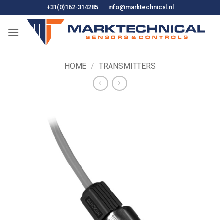
Ga
+31(0)162-314285
info@marktechnical.nl
naar
de
inhoud
HOME
/
TRANSMITTERS