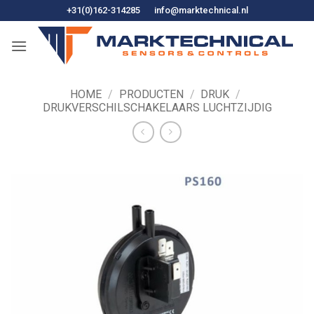
Ga
+31(0)162-314285
info@marktechnical.nl
naar
de
inhoud
HOME
/
PRODUCTEN
/
DRUK
/
DRUKVERSCHILSCHAKELAARS LUCHTZIJDIG