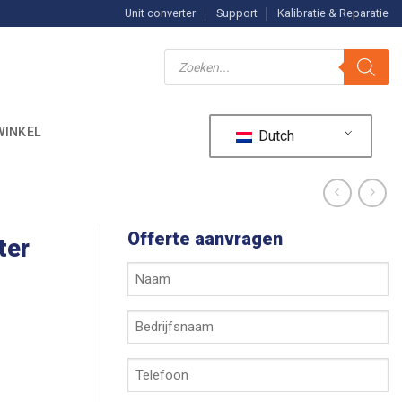
Unit converter
Support
Kalibratie & Reparatie
Producten
zoeken
WINKEL
Dutch
Offerte aanvragen
ter
Uw
naam
*
Bedrijfsnaam
*
Telefoon
*