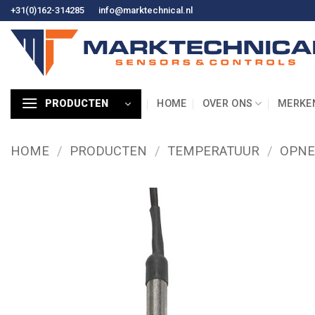
Ga
+31(0)162-314285
info@marktechnical.nl
naar
de
inhoud
HOME
OVER ONS
MERKE
PRODUCTEN
HOME
/
PRODUCTEN
/
TEMPERATUUR
/
OPNE