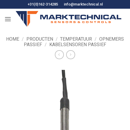
Ga
+31(0)162-314285
info@marktechnical.nl
naar
de
inhoud
HOME
/
PRODUCTEN
/
TEMPERATUUR
/
OPNEMERS
PASSIEF
/
KABELSENSOREN PASSIEF